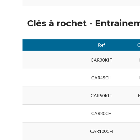
Clés à rochet - Entraine
Ref
C
CAR30KIT
CAR45CH
CAR50KIT
CAR80CH
CAR100CH