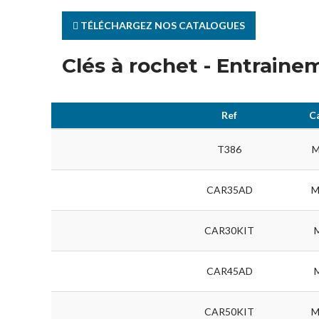
TÉLÉCHARGEZ NOS CATALOGUES
Clés à rochet - Entraine
Ref
C
T386
M
CAR35AD
M
CAR30KIT
CAR45AD
CAR50KIT
M