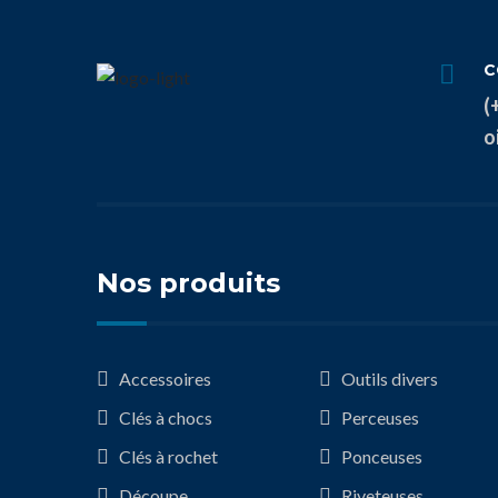
C
(
o
Nos produits
Accessoires
Outils divers
Clés à chocs
Perceuses
Clés à rochet
Ponceuses
Découpe
Riveteuses