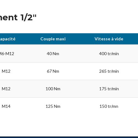
ment 1/2"
apacité
Couple maxi
Vitesse à vide
M6-M12
40 Nm
400 tr/min
M12
67 Nm
265 tr/min
M12
100 Nm
175 tr/min
M14
125 Nm
150 tr/mn