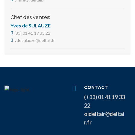
Chef des ventes:
Yves de SULAUZE
(33) 01 41 19 33 22
ydesulauze@deltair.fr
CONTACT
(+33) 01 41 19 33
22
oideltair@deltai
r.fr