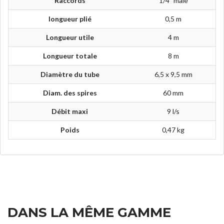
Raccords
1/4" mâle
longueur plié
0,5 m
Longueur utile
4 m
Longueur totale
8 m
Diamètre du tube
6,5 x 9,5 mm
Diam. des spires
60 mm
Débit maxi
9 l/s
Poids
0,47 kg
DANS LA MÊME GAMME