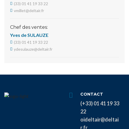
(33) 01 41 19 33 22
vmillet@deltair.fr
Chef des ventes:
Yves de SULAUZE
(33) 01 41 19 33 22
ydesulauze@deltair.fr
CONTACT
(+33) 01 41 19 33
22
oideltair@deltai
r.fr