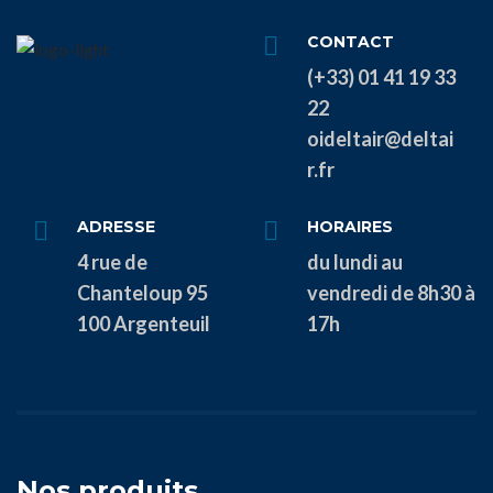
CONTACT
(+33) 01 41 19 33
22
oideltair@deltai
r.fr
ADRESSE
HORAIRES
4 rue de
du lundi au
Chanteloup 95
vendredi de 8h30 à
100 Argenteuil
17h
Nos produits